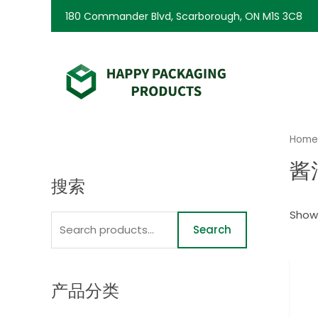
180 Commander Blvd, Scarborough, ON M1S 3C8
Home
酱
搜索
Showi
Search
产品分类