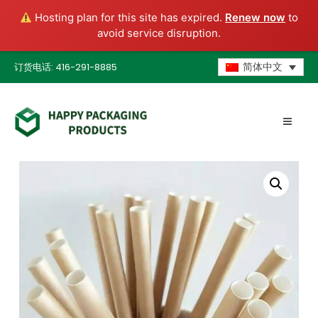
Hosting plan for this site has expired.
Renew now
to
avoid service disruption.
订货电话: 416-291-8885
简体中文