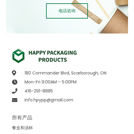
电话咨询
180 Commander Blvd, Scarborough, ON
Mon-Fri 9:00AM – 5:00PM
416-291-8885
info.hpypp@gmail.com
所有产品
餐盒和汤杯