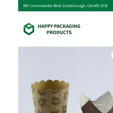
180 Commander Blvd, Scarborough, ON M1S 3C8