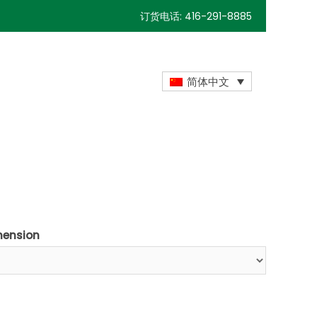
订货电话: 416-291-8885
简体中文
mension