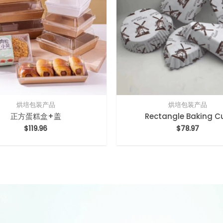
烘培包装产品
烘培包装产品
正方蛋糕盒+盖
Rectangle Baking C
$
119.96
$
78.97