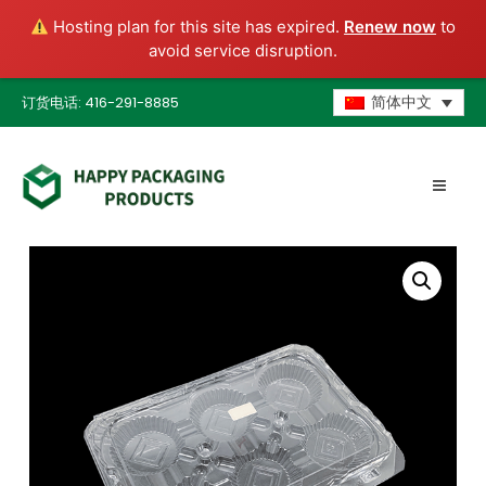
Hosting plan for this site has expired.
Renew now
to
avoid service disruption.
订货电话: 416-291-8885
简体中文