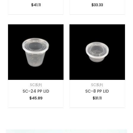
$
41.11
$
33.33
SC系列
SC系列
SC-24 PP LID
SC-8 PP LID
$
45.89
$
31.11